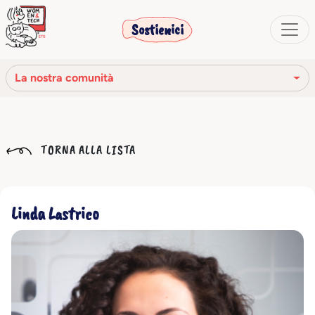
Sostienici
La nostra comunità
La nostra missione
TORNA ALLA LISTA
La nostra storia
Gli organi sociali
Linda Lastrico
Codice Etico
Il nostro network
La nostra comunità