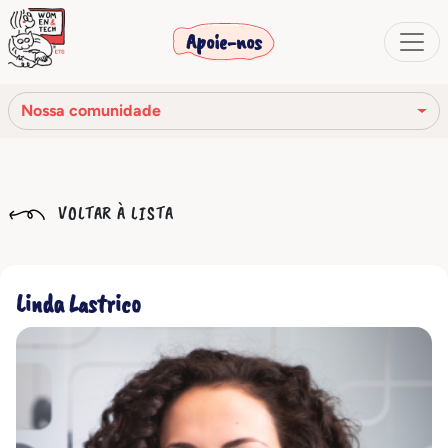
Apoie-nos
Nossa comunidade
Nossa missão
VOLTAR À LISTA
Nossa história
Os órgãos sociais
Linda Lastrico
Código de Ética
Nossa rede
Nossa comunidade