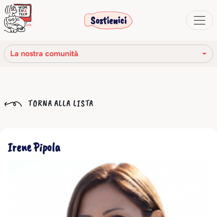
Sostienici
La nostra comunità
La nostra missione
TORNA ALLA LISTA
La nostra storia
Gli organi sociali
Irene Pipola
Codice Etico
Il nostro network
La nostra comunità