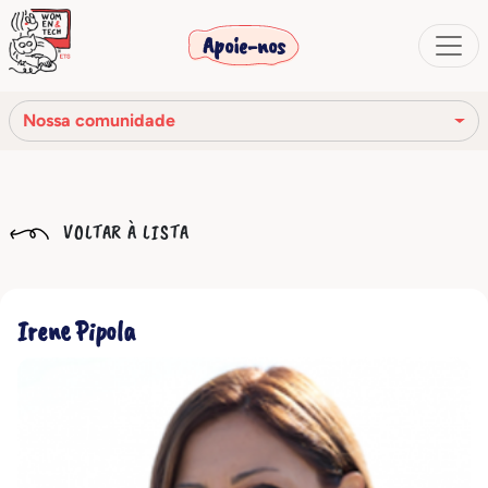
Apoie-nos
Nossa comunidade
Nossa missão
VOLTAR À LISTA
Nossa história
Os órgãos sociais
Irene Pipola
Código de Ética
Nossa rede
Nossa comunidade