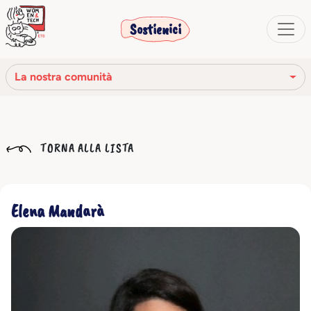
Sostienici
La nostra comunità
La nostra missione
TORNA ALLA LISTA
La nostra storia
Gli organi sociali
Elena Mandarà
Codice Etico
Il nostro network
La nostra comunità