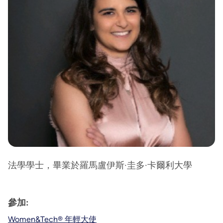
法學學士，畢業於羅馬盧伊斯·圭多·卡爾利大學
參加:
Women&Tech® 年輕大使