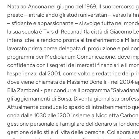
Nata ad Ancona nel giugno del 1969. Il suo percorso g
presto – intralciando gli studi universitari – verso la f
– sfidante e appassionante – si svolge tutta nel mond
la sua scuola è Tvrs di Recanati (la città di Giacomo L
intensi che la rendono pronta al trasferimento a Milano
lavorato prima come delegata di produzione e poi com
programmi per Mediolanum Comunicazione, dove imp
confidenza con i segreti dei mercati finanziari e il m
l’esperienza, dal 2001, come volto e redattrice dei pr
dove viene chiamata da Massimo Donelli - nel 2004 a
Elia Zamboni - per condurre il programma "Salvadanaio"
gli aggiornamenti di Borsa. Diventa giornalista profes
Attualmente conduce lo spazio di intrattenimento quo
onda dalle 1030 alle 1200 insieme a Nicoletta Carbone
gestione personale e famigliare del denaro si fondono 
gestione dello stile di vita delle persone. Collabora a