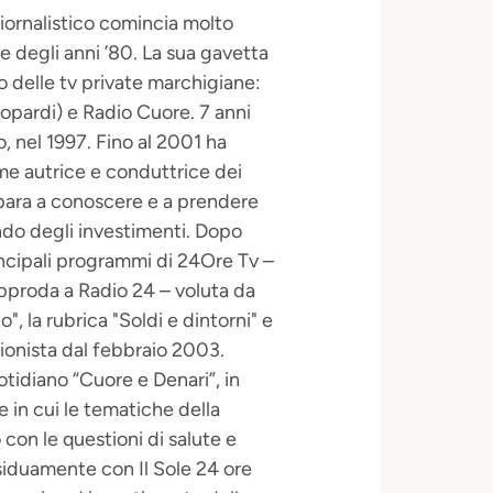
iornalistico comincia molto
ine degli anni ’80. La sua gavetta
o delle tv private marchigiane:
eopardi) e Radio Cuore. 7 anni
, nel 1997. Fino al 2001 ha
e autrice e conduttrice dei
ara a conoscere e a prendere
ondo degli investimenti. Dopo
incipali programmi di 24Ore Tv –
pproda a Radio 24 – voluta da
, la rubrica "Soldi e dintorni" e
sionista dal febbraio 2003.
tidiano “Cuore e Denari”, in
 in cui le tematiche della
con le questioni di salute e
ssiduamente con Il Sole 24 ore