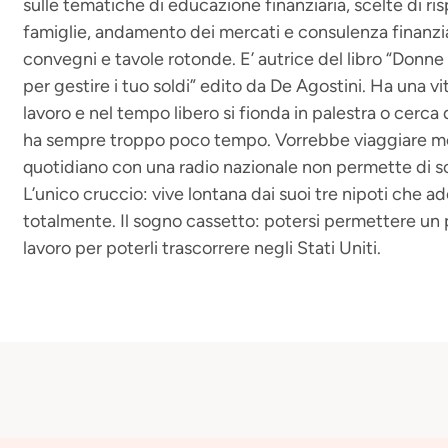
sulle tematiche di educazione finanziaria, scelte di r
famiglie, andamento dei mercati e consulenza finanzia
convegni e tavole rotonde. E’ autrice del libro “Donne 
per gestire i tuo soldi” edito da De Agostini. Ha una v
lavoro e nel tempo libero si fionda in palestra o cerca d
ha sempre troppo poco tempo. Vorrebbe viaggiare mol
quotidiano con una radio nazionale non permette di s
L’unico cruccio: vive lontana dai suoi tre nipoti che a
totalmente. Il sogno cassetto: potersi permettere un p
lavoro per poterli trascorrere negli Stati Uniti.