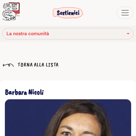
Sostienici
La nostra comunità
La nostra missione
TORNA ALLA LISTA
La nostra storia
Gli organi sociali
Barbara Nicoli
Codice Etico
Il nostro network
La nostra comunità