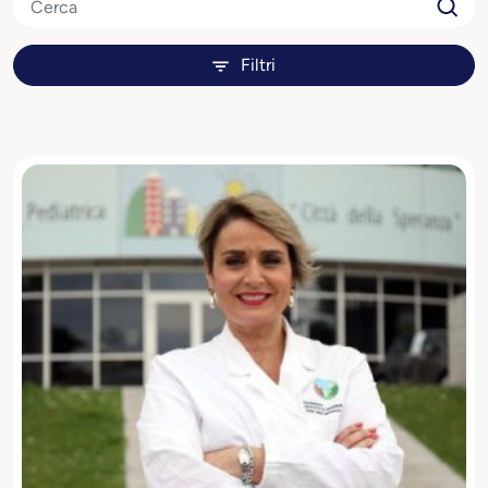
Filtri
Filtri
Ruoli
Speaker
Relatore
Mostra tutti
Progetti
Ready4Future
T–Essere
Tram dell’Innovazion
Mostra tutti
Scopri di più
Applica filtri
Mostra tutti