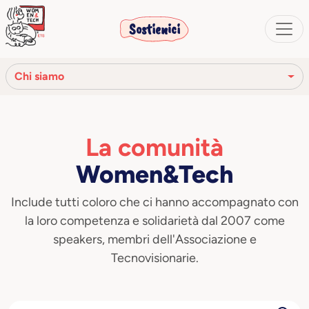
Sostienici
Chi siamo
La nostra missione
La comunità
La nostra storia
Women&Tech
Gli organi sociali
Include tutti coloro che ci hanno accompagnato con
Codice Etico
la loro competenza e solidarietà dal 2007 come
speakers, membri dell'Associazione e
Il nostro network
Tecnovisionarie.
La nostra comunità