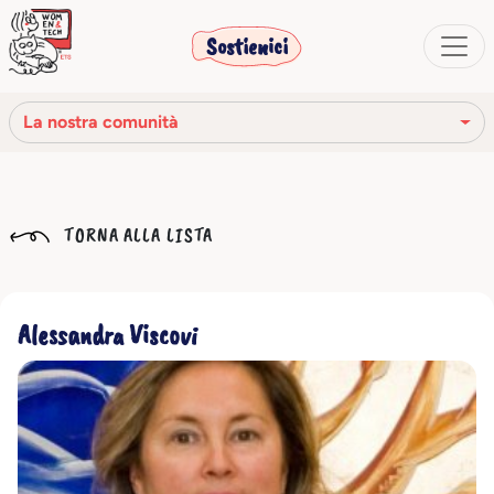
Sostienici
La nostra comunità
La nostra missione
TORNA ALLA LISTA
La nostra storia
Gli organi sociali
Alessandra Viscovi
Codice Etico
Il nostro network
La nostra comunità