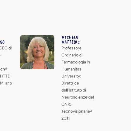
MICHELA
GO
MATTEOLI
CEO di
Professore
-
Ordinario di
Farmacologia in
ch®
Humanitas
d ITTD
University;
Milano
Direttrice
dell'Istituto di
Neuroscienze del
CNR;
Tecnovisionaria®
2011