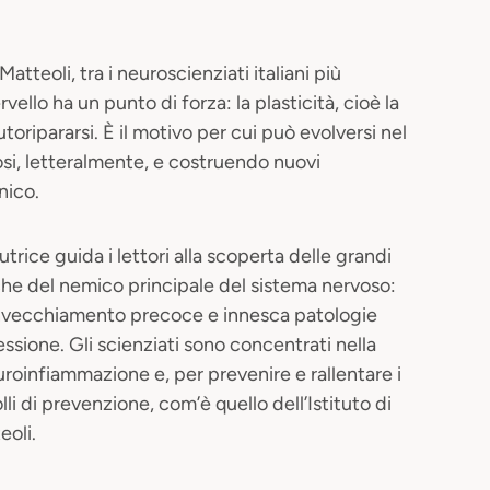
tteoli, tra i neuroscienziati italiani più
ervello ha un punto di forza: la plasticità, cioè la
toripararsi. È il motivo per cui può evolversi nel
si, letteralmente, e costruendo nuovi
nico.
autrice guida i lettori alla scoperta delle grandi
che del nemico principale del sistema nervoso:
invecchiamento precoce e innesca patologie
essione. Gli scienziati sono concentrati nella
uroinfiammazione e, per prevenire e rallentare i
li di prevenzione, com’è quello dell’Istituto di
eoli.