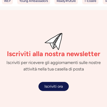
WEP
Young Ambassadors
Ready4future
T-Essere
T
Iscriviti alla nostra newsletter
Iscriviti per ricevere gli aggiornamenti sulle nostre
attività nella tua casella di posta
Iscriviti ora