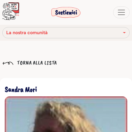
Sostienici
La nostra comunità
La nostra missione
TORNA ALLA LISTA
La nostra storia
Gli organi sociali
Sandra Mori
Codice Etico
Il nostro network
La nostra comunità