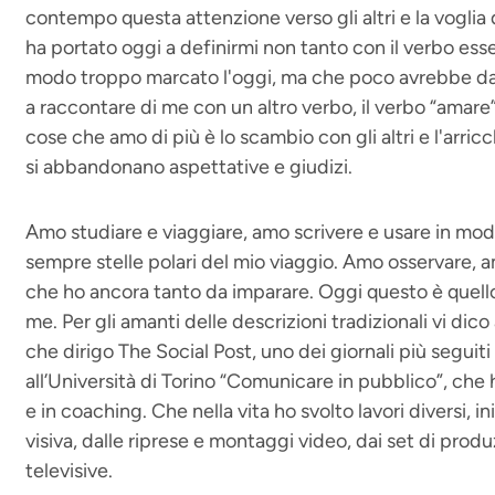
contempo questa attenzione verso gli altri e la vogli
ha portato oggi a definirmi non tanto con il verbo ess
modo troppo marcato l'oggi, ma che poco avrebbe da 
a raccontare di me con un altro verbo, il verbo “amare
cose che amo di più è lo scambio con gli altri e l'arr
si abbandonano aspettative e giudizi.
Amo studiare e viaggiare, amo scrivere e usare in modi
sempre stelle polari del mio viaggio. Amo osservare, a
che ho ancora tanto da imparare. Oggi questo è quello
me. Per gli amanti delle descrizioni tradizionali vi dic
che dirigo The Social Post, uno dei giornali più seguiti 
all’Università di Torino “Comunicare in pubblico”, che 
e in coaching. Che nella vita ho svolto lavori diversi, 
visiva, dalle riprese e montaggi video, dai set di pro
televisive.