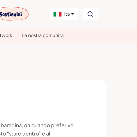
Sostienici
Ita
etwork
La nostra comunità
da bambina, da quando preferivo
to “stare dentro” e al