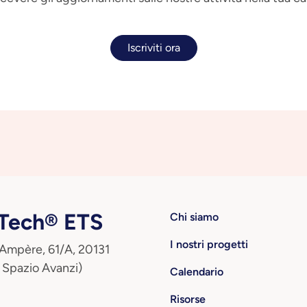
Iscriviti ora
ech® ETS
Chi siamo
I nostri progetti
 Ampère, 61/A, 20131
 Spazio Avanzi)
Calendario
Risorse