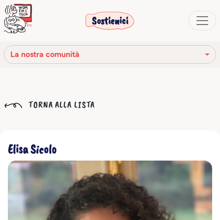
Sostienici
La nostra comunità
La nostra missione
TORNA ALLA LISTA
La nostra storia
Gli organi sociali
Elisa Sicolo
Codice Etico
Il nostro network
La nostra comunità