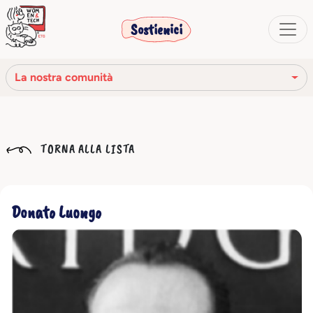
Sostienici
La nostra comunità
La nostra missione
TORNA ALLA LISTA
La nostra storia
Gli organi sociali
Donato Luongo
Codice Etico
Il nostro network
La nostra comunità