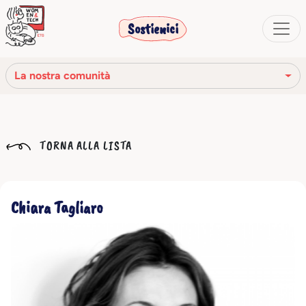
Sostienici
La nostra comunità
La nostra missione
TORNA ALLA LISTA
La nostra storia
Gli organi sociali
Chiara Tagliaro
Codice Etico
Il nostro network
La nostra comunità