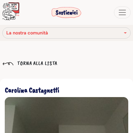
Sostienici
La nostra comunità
La nostra missione
TORNA ALLA LISTA
La nostra storia
Gli organi sociali
Carolina Castagnetti
Codice Etico
Il nostro network
La nostra comunità