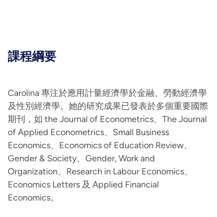
課程綱要
Carolina 專注於應用計量經濟學於金融、勞動經濟學
及性別經濟學。她的研究成果已發表於多個重要國際
期刊，如 the Journal of Econometrics、The Journal
of Applied Econometrics、Small Business
Economics、Economics of Education Review、
Gender & Society、Gender, Work and
Organization、Research in Labour Economics、
Economics Letters 及 Applied Financial
Economics。