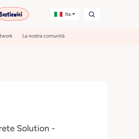
Sostienici
Ita
etwork
La nostra comunità
ete Solution -