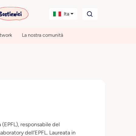
Sostienici
Ita
etwork
La nostra comunità
a (EPFL), responsabile del
boratory dell’EPFL. Laureata in