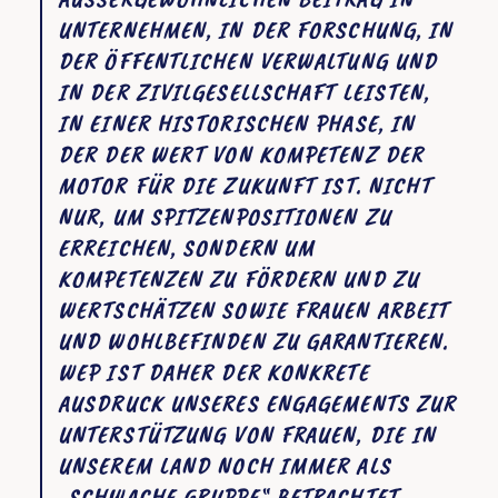
NTERNEHMEN, IN DER FORSCHUNG, IN D
ER ÖFFENTLICHEN VERWALTUNG UND I
N DER ZIVILGESELLSCHAFT LEISTEN, I
N EINER HISTORISCHEN PHASE, IN D
ER DER WERT VON KOMPETENZ DER M
OTOR FÜR DIE ZUKUNFT IST. NICHT N
UR, UM SPITZENPOSITIONEN ZU E
RREICHEN, SONDERN UM K
OMPETENZEN ZU FÖRDERN UND ZU W
ERTSCHÄTZEN SOWIE FRAUEN ARBEIT U
ND WOHLBEFINDEN ZU GARANTIEREN.
WEP IST DAHER DER KONKRETE
AUSDRUCK UNSERES ENGAGEMENTS ZUR
UNTERSTÜTZUNG VON FRAUEN, DIE IN
UNSEREM LAND NOCH IMMER ALS
„SCHWACHE GRUPPE“ BETRACHTET