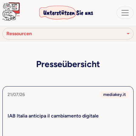
Unterstützen Sie uns
Ressourcen
Presseübersicht
Presseübersicht
Pressemitteilungen
Video
Artikel und Veröffentlichungen
21/07/26
mediakey.it
IAB Italia anticipa il cambiamento digitale