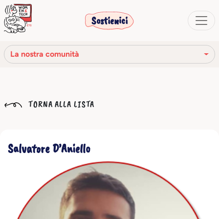
Sostienici
La nostra comunità
La nostra missione
TORNA ALLA LISTA
La nostra storia
Gli organi sociali
Salvatore D’Aniello
Codice Etico
Il nostro network
La nostra comunità