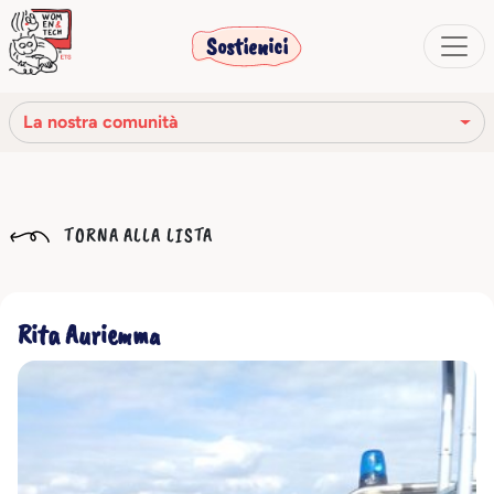
Sostienici
La nostra comunità
La nostra missione
TORNA ALLA LISTA
La nostra storia
Gli organi sociali
Rita Auriemma
Codice Etico
Il nostro network
La nostra comunità