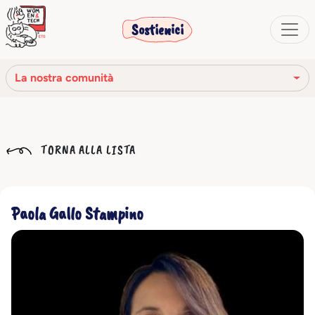
Sostienici
La nostra comunità
La nostra missione
TORNA ALLA LISTA
La nostra storia
Gli organi sociali
Paola Gallo Stampino
Codice Etico
Il nostro network
La nostra comunità