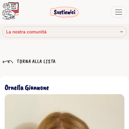
Sostienici
La nostra comunità
La nostra missione
TORNA ALLA LISTA
La nostra storia
Gli organi sociali
Ornella Giannone
Codice Etico
Il nostro network
La nostra comunità