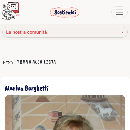
Sostienici
La nostra comunità
La nostra missione
TORNA ALLA LISTA
La nostra storia
Gli organi sociali
Marina Borghetti
Codice Etico
Il nostro network
La nostra comunità