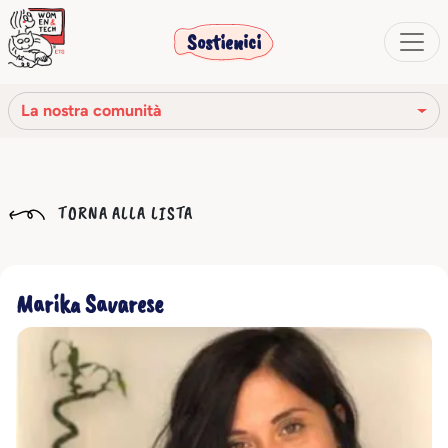
Sostienici
La nostra comunità
La nostra missione
TORNA ALLA LISTA
La nostra storia
Gli organi sociali
Marika Savarese
Codice Etico
Il nostro network
La nostra comunità