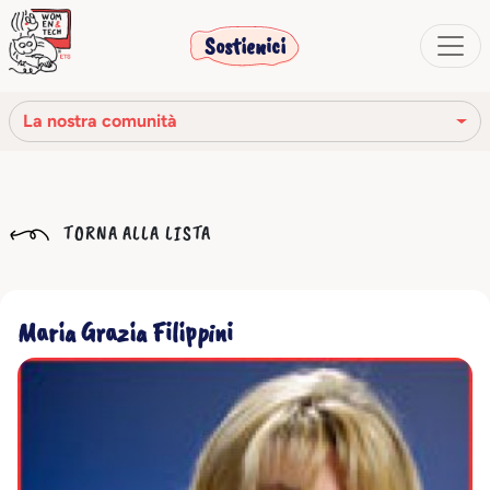
Sostienici
La nostra comunità
La nostra missione
TORNA ALLA LISTA
La nostra storia
Gli organi sociali
Maria Grazia Filippini
Codice Etico
Il nostro network
La nostra comunità