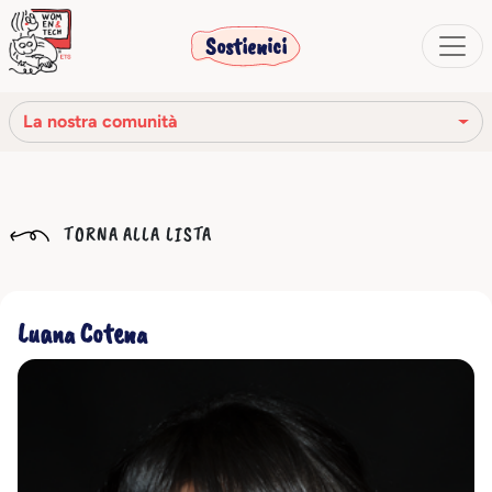
Sostienici
La nostra comunità
La nostra missione
TORNA ALLA LISTA
La nostra storia
Gli organi sociali
Luana Cotena
Codice Etico
Il nostro network
La nostra comunità