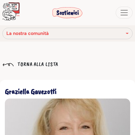
Sostienici
La nostra comunità
La nostra missione
TORNA ALLA LISTA
La nostra storia
Gli organi sociali
Graziella Gavezotti
Codice Etico
Il nostro network
La nostra comunità