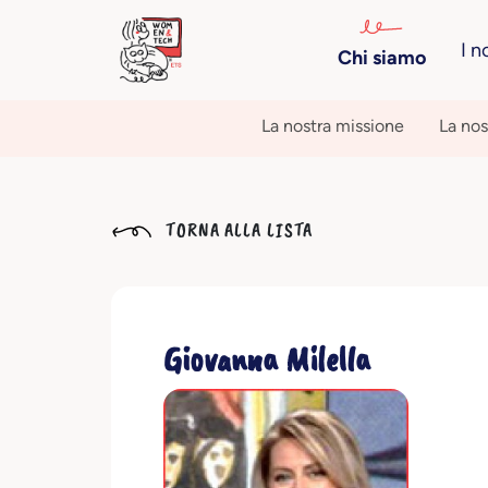
I n
Chi siamo
La nostra missione
La nos
TORNA ALLA LISTA
Giovanna Milella