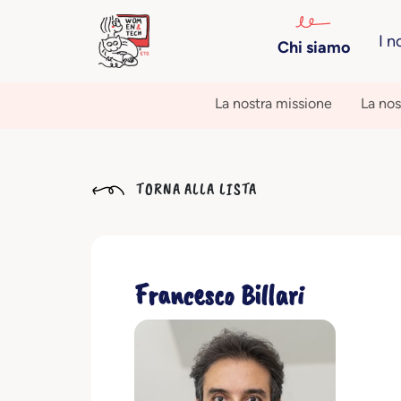
I n
Chi siamo
La nostra missione
La nos
TORNA ALLA LISTA
Francesco Billari