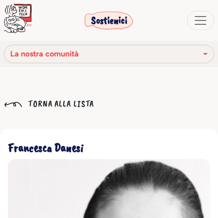
Sostienici
La nostra comunità
La nostra missione
TORNA ALLA LISTA
La nostra storia
Gli organi sociali
Francesca Danesi
Codice Etico
Il nostro network
La nostra comunità