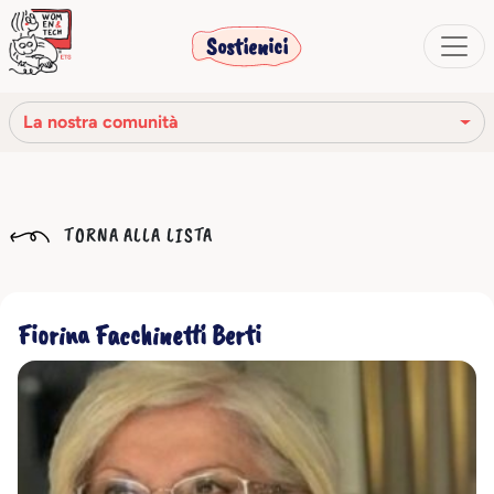
Sostienici
La nostra comunità
La nostra missione
TORNA ALLA LISTA
La nostra storia
Gli organi sociali
Fiorina Facchinetti Berti
Codice Etico
Il nostro network
La nostra comunità