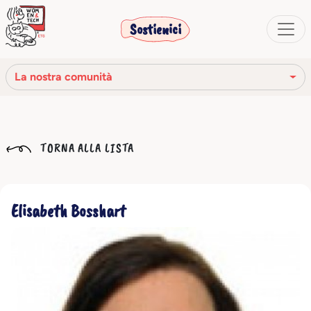
Sostienici
La nostra comunità
La nostra missione
TORNA ALLA LISTA
La nostra storia
Gli organi sociali
Elisabeth Bosshart
Codice Etico
Il nostro network
La nostra comunità