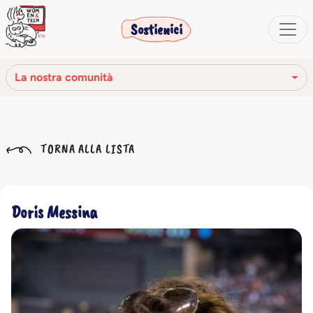
Sostienici
La nostra comunità
La nostra missione
TORNA ALLA LISTA
La nostra storia
Gli organi sociali
Doris Messina
Codice Etico
Il nostro network
La nostra comunità