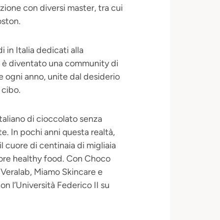
ione con diversi master, tra cui
oston.
n Italia dedicati alla
le è diventato una community di
e ogni anno, unite dal desiderio
 cibo.
aliano di cioccolato senza
e. In pochi anni questa realtà,
l cuore di centinaia di migliaia
ttore healthy food. Con Choco
 Veralab, Miamo Skincare e
on l’Università Federico II su