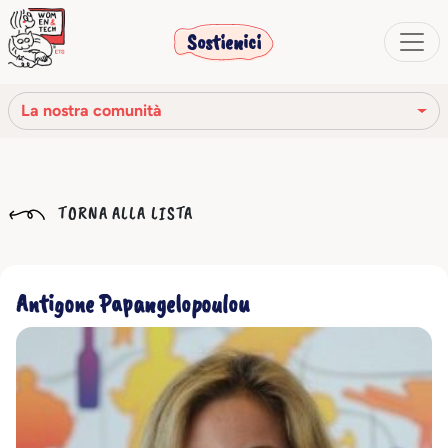
Sostienici
La nostra comunità
La nostra missione
TORNA ALLA LISTA
La nostra storia
Gli organi sociali
Antigone Papangelopoulou
Codice Etico
Il nostro network
La nostra comunità