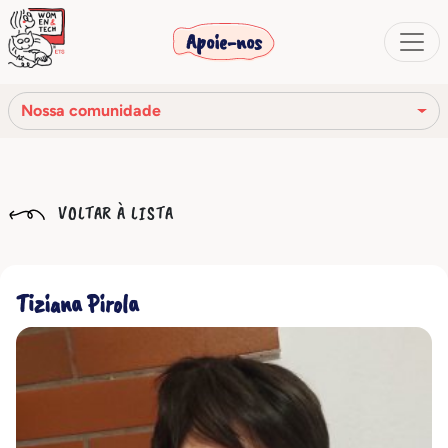
Apoie-nos
Nossa comunidade
Nossa missão
VOLTAR À LISTA
Nossa história
Os órgãos sociais
Tiziana Pirola
Código de Ética
Nossa rede
Nossa comunidade