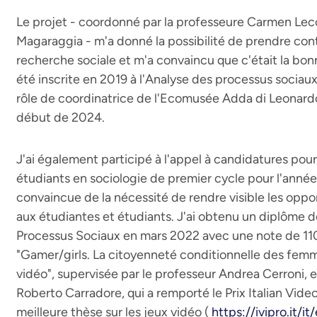
Le projet - coordonné par la professeure Carmen Lecc
Magaraggia - m'a donné la possibilité de prendre cont
recherche sociale et m'a convaincu que c'était la bonn
été inscrite en 2019 à l'Analyse des processus sociaux.
rôle de coordinatrice de l'Ecomusée Adda di Leonardo
début de 2024.
J'ai également participé à l'appel à candidatures pou
étudiants en sociologie de premier cycle pour l'ann
convaincue de la nécessité de rendre visible les oppor
aux étudiantes et étudiants. J'ai obtenu un diplôme 
Processus Sociaux en mars 2022 avec une note de 110 
"Gamer/girls. La citoyenneté conditionnelle des fem
vidéo", supervisée par le professeur Andrea Cerroni, e
Roberto Carradore, qui a remporté le Prix Italian Vi
meilleure thèse sur les jeux vidéo (
https://ivipro.it/i