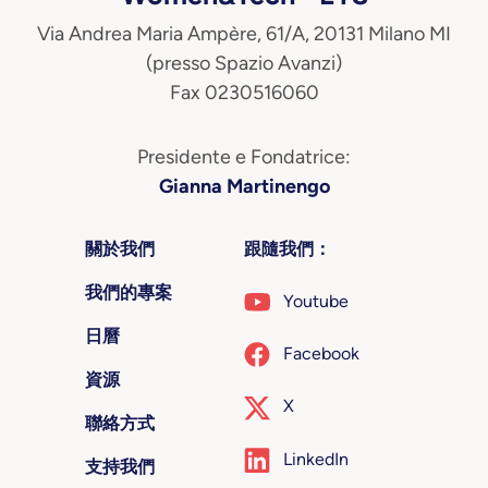
Via Andrea Maria Ampère, 61/A, 20131 Milano MI
(presso Spazio Avanzi)
Fax 0230516060
Presidente e Fondatrice:
Gianna Martinengo
關於我們
跟隨我們：
我們的專案
Youtube
日曆
Facebook
資源
X
聯絡方式
LinkedIn
支持我們