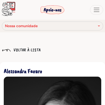
Apoie-nos
Nossa comunidade
Nossa missão
VOLTAR À LISTA
Nossa história
Os órgãos sociais
Alessandra Favaro
Código de Ética
Nossa rede
Nossa comunidade