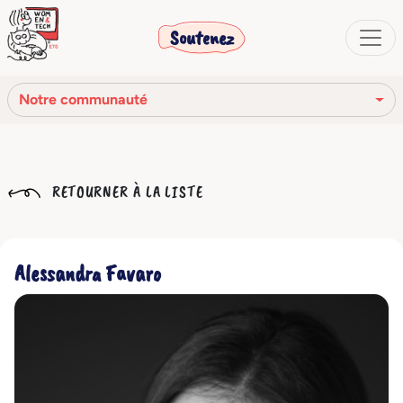
Soutenez
Notre communauté
Notre mission
RETOURNER À LA LISTE
Notre histoire
Notre réseau
Alessandra Favaro
Notre communauté
Les organes sociaux
Code Éthique