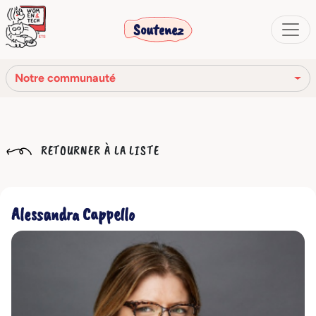
Soutenez
Notre communauté
Notre mission
RETOURNER À LA LISTE
Notre histoire
Notre réseau
Alessandra Cappello
Notre communauté
Les organes sociaux
Code Éthique