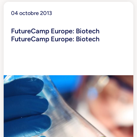
WEP
Young Ambassadors
Ready4future
T-Essere
T
04 octobre 2013
FutureCamp Europe: Biotech
FutureCamp Europe: Biotech