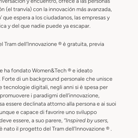
conversación y encuentro, ofrece a las personas
n (el tranvía) con la innovación más avanzada,
’ que espera a los ciudadanos, las empresas y
ica y del que nadie puede ya escapar.
 Tram dell’Innovazione ® è gratuita, previa
che ha fondato Women&Tech ® e ideato
 ® . Forte di un background personale che unisce
tecnologie digitali, negli anni si è spesa per
a promuovere i paradigmi dell’innovazione,
 essere declinata attorno alla persona e ai suoi
iunque e capace di favorire uno sviluppo
 deve essere, a suo parere,
“Inspired by users,
è nato il progetto del Tram dell’Innovazione ® .