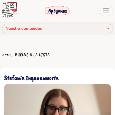
Apóyanos
Nuestra comunidad
Nuestra misión
VUELVE A LA LISTA
Nuestra historia
Los órganos sociales
Stefania Ingannamorte
Código Ético
Nuestra red
Nuestra comunidad